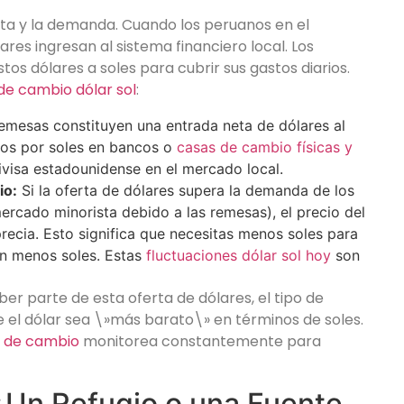
rta y la demanda. Cuando los peruanos en el
ares ingresan al sistema financiero local. Los
os dólares a soles para cubrir sus gastos diarios.
 de cambio dólar sol
:
emesas constituyen una entrada neta de dólares al
dos por soles en bancos o
casas de cambio físicas y
divisa estadounidense en el mercado local.
io:
Si la oferta de dólares supera la demanda de los
rcado minorista debido a las remesas), el precio del
 aprecia. Esto significa que necesitas menos soles para
en menos soles. Estas
fluctuaciones dólar sol hoy
son
ber parte de esta oferta de dólares, el tipo de
el dólar sea \»más barato\» en términos de soles.
o de cambio
monitorea constantemente para
 ¿Un Refugio o una Fuente