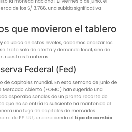
ó la moneda nacional. El viernes 5 de junio, el
rca de los S/ 3.788, una subida significativa
s que movieron el tablero
oy
se ubica en estos niveles, debemos analizar los
 se trata solo de oferta y demanda local, sino de
n nuestras fronteras.
eserva Federal (Fed)
ujo de capitales mundial. En esta semana de junio de
 de Mercado Abierto (FOMC) han sugerido una
rcado esperaba señales de un pronto recorte de
e que no se enfría lo suficiente ha mantenido al
genera una fuga de capitales de mercados
oro de EE. UU., encareciendo el
tipo de cambio